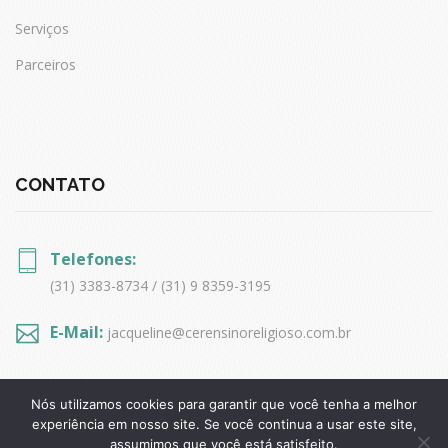
Serviços
Parceiros
CONTATO
Telefones:
(31) 3383-8734 / (31) 9 8359-3195
E-Mail:
jacqueline@cerensinoreligioso.com.br
Nós utilizamos cookies para garantir que você tenha a melhor
experiência em nosso site. Se você continua a usar este site,
assumimos que você está satisfeito.