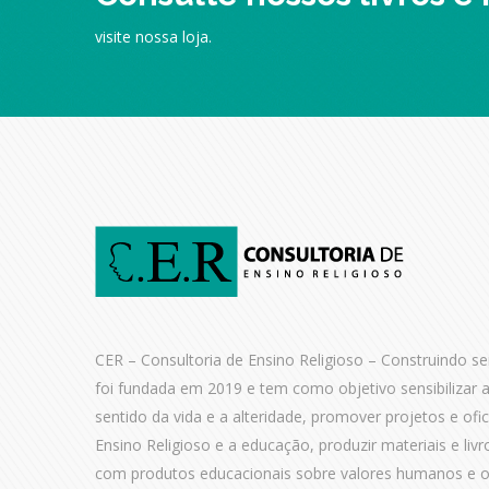
visite nossa loja.
CER – Consultoria de Ensino Religioso – Construindo sen
foi fundada em 2019 e tem como objetivo sensibilizar 
sentido da vida e a alteridade, promover projetos e ofi
Ensino Religioso e a educação, produzir materiais e livr
com produtos educacionais sobre valores humanos e of