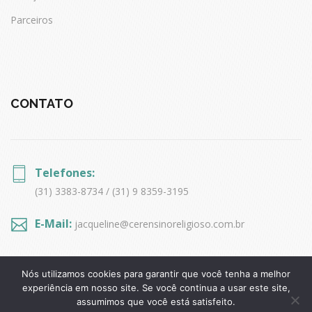
Parceiros
CONTATO
Telefones:
(31) 3383-8734 / (31) 9 8359-3195
E-Mail:
jacqueline@cerensinoreligioso.com.br
Nós utilizamos cookies para garantir que você tenha a melhor
experiência em nosso site. Se você continua a usar este site,
assumimos que você está satisfeito.
Copyrights © 2017 Todos Direitos Reservados
C.E.R