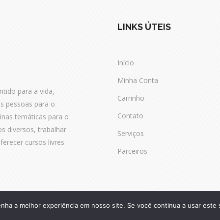
LINKS ÚTEIS
Início
Minha Conta
tido para a vida,
Carrinho
as pessoas para o
Contato
cinas temáticas para o
os diversos, trabalhar
Serviços
erecer cursos livres
Parceiros
enha a melhor experiência em nosso site. Se você continua a usar este 