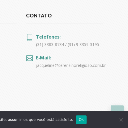
CONTATO
Telefones:
(31) 3383-8734 / (31) 9 8359-3195
E-Mail:
jacqueline@cerensinoreligioso.com.br
site, assumimos que você está satisfeito.
Ok