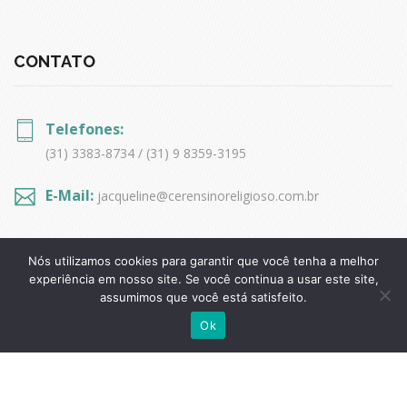
CONTATO
Telefones:
(31) 3383-8734 / (31) 9 8359-3195
E-Mail:
jacqueline@cerensinoreligioso.com.br
Nós utilizamos cookies para garantir que você tenha a melhor
experiência em nosso site. Se você continua a usar este site,
assumimos que você está satisfeito.
Copyrights © 2017 Todos Direitos Reservados
C.E.R
Ok
Consultoria de Ensino Religioso.